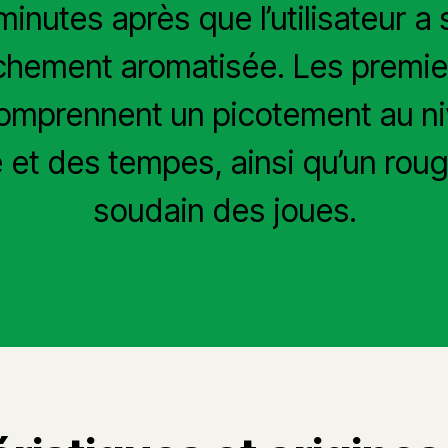
minutes après que l’utilisateur a
chement aromatisée. Les premie
comprennent un picotement au ni
 et des tempes, ainsi qu’un rou
soudain des joues.