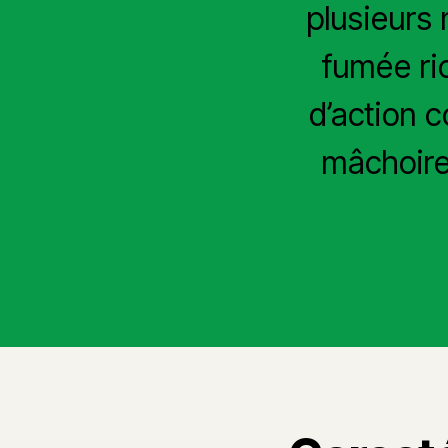
plusieurs 
fumée ri
d’action 
mâchoire