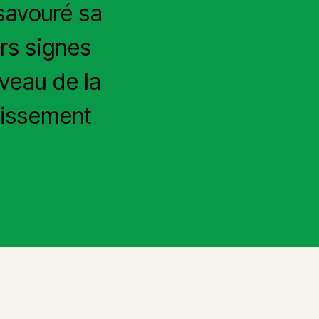
 savouré sa
rs signes
veau de la
gissement