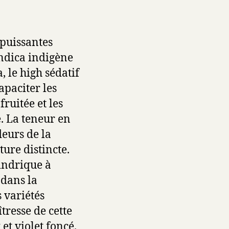
puissantes
indica indigène
, le high sédatif
apaciter les
ruitée et les
e. La teneur en
leurs de la
ture distincte.
indrique à
 dans la
 variétés
tresse de cette
et violet foncé.