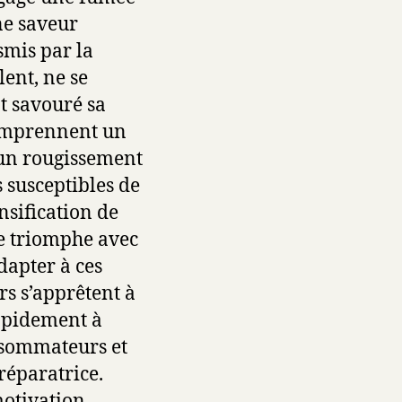
ne saveur
smis par la
ent, ne se
nt savouré sa
comprennent un
’un rougissement
 susceptibles de
nsification de
de triomphe avec
dapter à ces
s s’apprêtent à
apidement à
nsommateurs et
réparatrice.
motivation