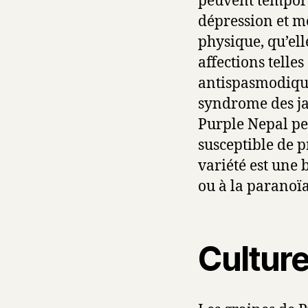
peuvent tempora
dépression et m
physique, qu’ell
affections telles
antispasmodique
syndrome des ja
Purple Nepal peu
susceptible de p
variété est une 
ou à la paranoïa
Cultur