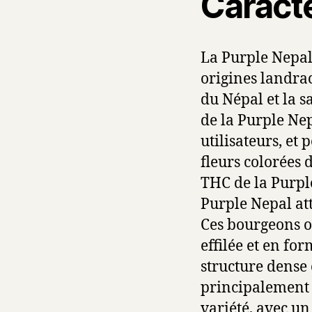
Caracté
La Purple Nepal
origines landrac
du Népal et la s
de la Purple Nep
utilisateurs, et
fleurs colorées 
THC de la Purple
Purple Nepal att
Ces bourgeons o
effilée et en fo
structure dense 
principalement i
variété, avec un