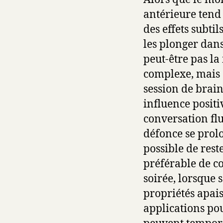
antérieure tend 
des effets subti
les plonger dans
peut-être pas l
complexe, mais e
session de brai
influence positi
conversation flu
défonce se prolo
possible de rest
préférable de c
soirée, lorsque 
propriétés apais
applications pou