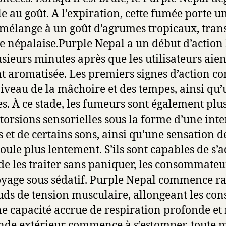
e au goût. A l’expiration, cette fumée porte u
mélange à un goût d’agrumes tropicaux, tran
 népalaise.Purple Nepal a un début d’action l
sieurs minutes après que les utilisateurs aie
 aromatisée. Les premiers signes d’action 
iveau de la mâchoire et des tempes, ainsi qu
s. À ce stade, les fumeurs sont également plus
storsions sensorielles sous la forme d’une inte
 et de certains sons, ainsi qu’une sensation 
coule plus lentement. S’ils sont capables de s’a
e les traiter sans paniquer, les consommateur
oyage sous sédatif. Purple Nepal commence r
ds de tension musculaire, allongeant les co
e capacité accrue de respiration profonde et 
nde extérieur commence à s’estomper, toute 