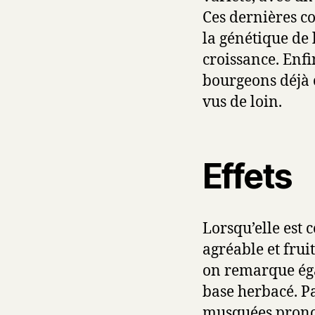
Ces dernières c
la génétique de 
croissance. Enfi
bourgeons déjà c
vus de loin.
Effets
Lorsqu’elle est
agréable et frui
on remarque ég
base herbacé. Pa
musquées pronon