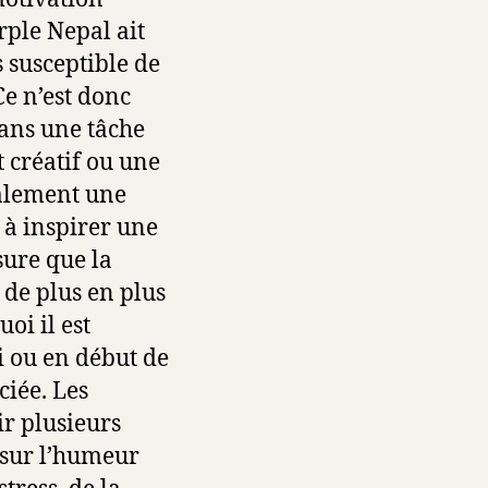
rple Nepal ait
s susceptible de
Ce n’est donc
dans une tâche
 créatif ou une
galement une
r à inspirer une
sure que la
 de plus en plus
oi il est
i ou en début de
ciée. Les
ir plusieurs
s sur l’humeur