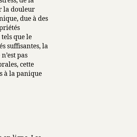
ress, de la
r la douleur
onique, due à des
opriétés
tels que le
 suffisantes, la
 n’est pas
rales, cette
s à la panique