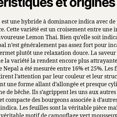
ristiques et origines
 est une hybride à dominance indica avec de 
e. Cette variété est un croisement entre une 
avoureuse Lemon Thai. Bien qu’elle soit indica
al n’est généralement pas assez fort pour inc
 permet plutôt une relaxation douce. La saveur f
de la variété la rendent encore plus attrayant
 Nepal a été mesurée entre 16% et 25%. Les f
irent l’attention par leur couleur et leur struc
nt une forme allant d’allongée et presque cyl
rme de bêche. Ils s’agrippent les uns aux autres
et compacte des bourgeons associée à d’autres
ndica. Les feuilles sont la véritable pièce maî
 véritable motif de camouflage vert mousseux 