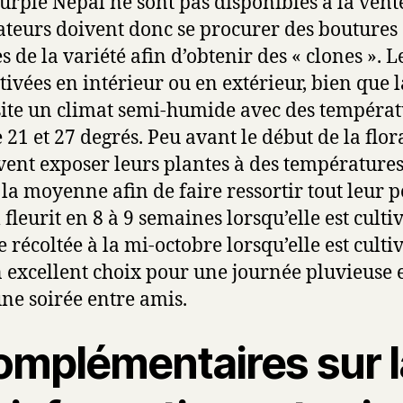
urple Nepal ne sont pas disponibles à la vente
ateurs doivent donc se procurer des boutures 
s de la variété afin d’obtenir des « clones ». L
tivées en intérieur ou en extérieur, bien que l
site un climat semi-humide avec des températ
 21 et 27 degrés. Peu avant le début de la flora
vent exposer leurs plantes à des températures
 la moyenne afin de faire ressortir tout leur po
fleurit en 8 à 9 semaines lorsqu’elle est culti
re récoltée à la mi-octobre lorsqu’elle est culti
n excellent choix pour une journée pluvieuse e
ne soirée entre amis.
omplémentaires sur la