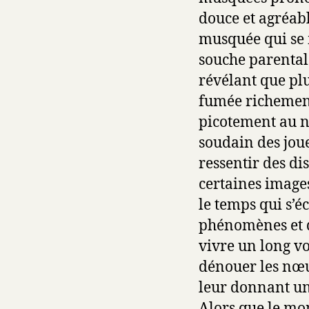
douce et agréabl
musquée qui se 
souche parentale
révélant que plu
fumée richement
picotement au n
soudain des joue
ressentir des di
certaines images
le temps qui s’é
phénomènes et d
vivre un long v
dénouer les nœu
leur donnant un
Alors que le mo