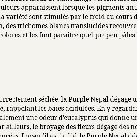
ouleurs apparaissent lorsque les pigments an
la variété sont stimulés par le froid au cours
n, des trichomes blancs translucides recouvre
olorés et les font paraître quelque peu pâles 
 correctement séchée, la Purple Nepal dégage
té, rappelant les baies acidulées. En y regarda
alement une odeur d’eucalyptus qui donne u
r ailleurs, le broyage des fleurs dégage des no
cées. Lorsqu’il est brûlé, le Purple Nepal d