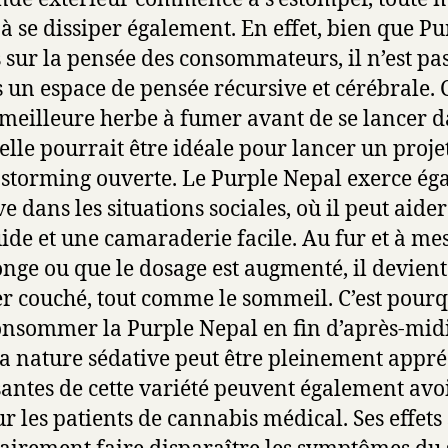
à se dissiper également. En effet, bien que Pu
ls sur la pensée des consommateurs, il n’est pa
 un espace de pensée récursive et cérébrale. 
a meilleure herbe à fumer avant de se lancer 
lle pourrait être idéale pour lancer un projet
nstorming ouverte. Le Purple Nepal exerce é
ve dans les situations sociales, où il peut aide
ide et une camaraderie facile. Au fur et à me
nge ou que le dosage est augmenté, il devient
er couché, tout comme le sommeil. C’est pourqu
onsommer la Purple Nepal en fin d’après-mid
sa nature sédative peut être pleinement appré
antes de cette variété peuvent également avo
r les patients de cannabis médical. Ses effet