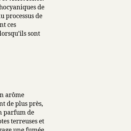
thocyaniques de
 du processus de
nt ces
lorsqu’ils sont
 un arôme
nt de plus près,
n parfum de
tes terreuses et
égage une fumée